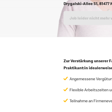
Drygalski-Allee 51, 8147
Job leider nicht mehr 
Zur Verstärkung unserer F
Praktikant:in idealerweis
Angemessene Vergütung 
Flexible Arbeitszeiten
Teilnahme an Firmenev