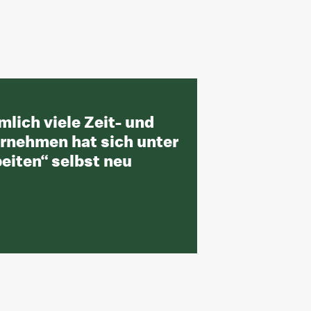
lich viele Zeit- und
rnehmen hat sich unter
eiten“ selbst neu