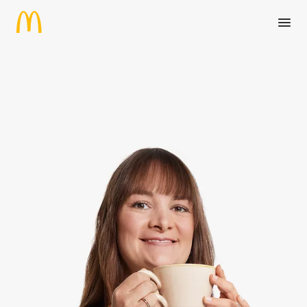
Zum Hauptinhalt springen
Syndikusrechtsanwalt / -anwä