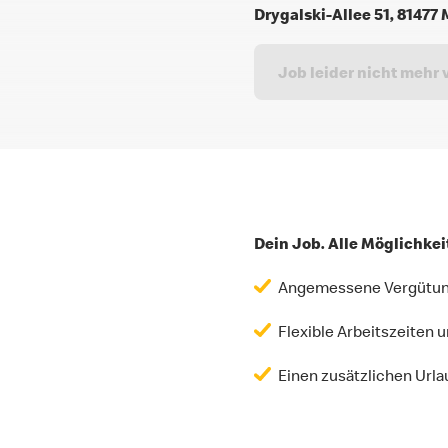
Drygalski-Allee 51, 8147
Job leider nicht mehr 
Dein Job. Alle Möglichkei
Angemessene Vergütung 
Flexible Arbeitszeiten
Einen zusätzlichen Url