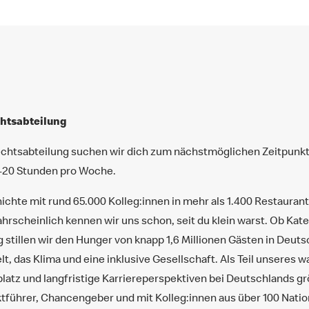
chtsabteilung
chtsabteilung suchen wir dich zum nächstmöglichen Zeitpunkt 
5-20 Stunden pro Woche.
chte mit rund 65.000 Kolleg:innen in mehr als 1.400 Restaurants
hrscheinlich kennen wir uns schon, seit du klein warst. Ob Kat
g stillen wir den Hunger von knapp 1,6 Millionen Gästen in Deut
elt, das Klima und eine inklusive Gesellschaft. Als Teil unsere
splatz und langfristige Karriereperspektiven bei Deutschlands g
tführer, Chancengeber und mit Kolleg:innen aus über 100 Nation