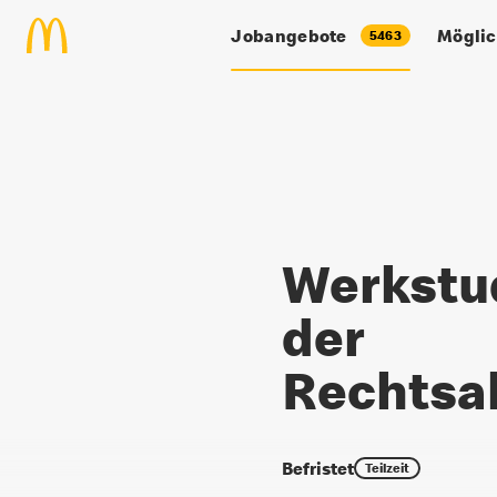
Zum Hauptinhalt springen
Jobangebote
Möglic
5463
Werkstudent:in in der Rechtsa
Werkstud
der
Rechtsa
Befristet
Teilzeit