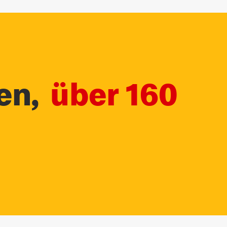
en,
über 160