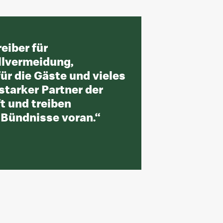
eiber für
llvermeidung,
ür die Gäste und vieles
starker Partner der
t und treiben
 Bündnisse voran.
“