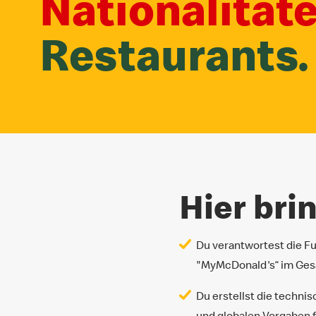
Nationalität
Restaurants.
Hier brin
Du verantwortest die F
"MyMcDonald's“ im Ges
Du erstellst die techn
und globalen Vorgaben 