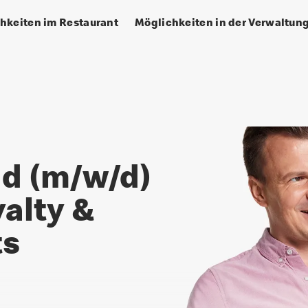
hkeiten im Restaurant
Möglichkeiten in der Verwaltun
ty & Payments
ad (m/w/d)
alty &
ts