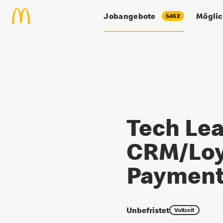
Zum Hauptinhalt springen
Jobangebote
Möglic
5462
Tech Lead (m/w/d) CRM/Loyal
Tech Le
CRM/Loy
Paymen
Unbefristet
Vollzeit