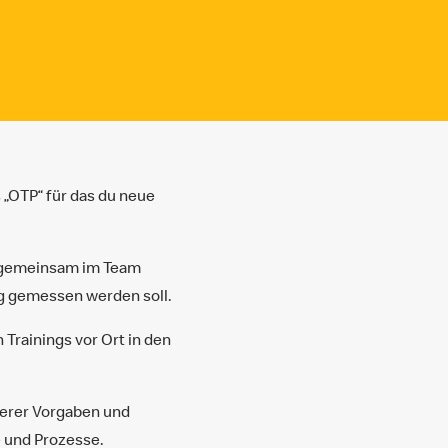
 „OTP“ für das du neue
st gemeinsam im Team
lg gemessen werden soll.
Trainings vor Ort in den
nserer Vorgaben und
 und Prozesse.