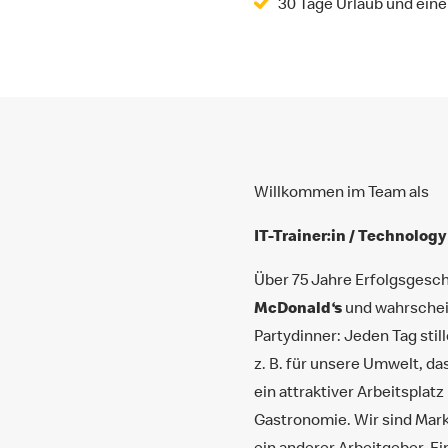
30 Tage Urlaub und ein
Willkommen im Team als
IT-Trainer:in / Technology
Über 75 Jahre Erfolgsgeschi
McDonald‘s
und wahrschein
Partydinner: Jeden Tag sti
z. B. für unsere Umwelt, da
ein attraktiver Arbeitsplat
Gastronomie. Wir sind Mark
ein anderer Arbeitgeber. E