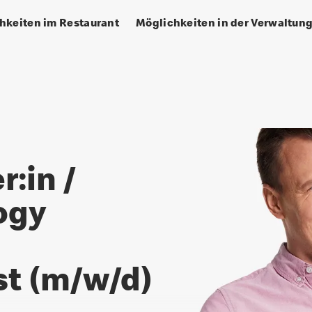
hkeiten im Restaurant
Möglichkeiten in der Verwaltun
ning Specialist (m/w/d)
r:in /
ogy
st (m/w/d)