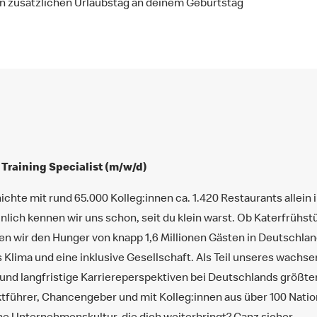
en zusätzlichen Urlaubstag an deinem Geburtstag
 Training Specialist (m/w/d)
chte mit rund 65.000 Kolleg:innen ca. 1.420 Restaurants allein 
lich kennen wir uns schon, seit du klein warst. Ob Katerfrühst
llen wir den Hunger von knapp 1,6 Millionen Gästen in Deutschla
s Klima und eine inklusive Gesellschaft. Als Teil unseres wach
z und langfristige Karriereperspektiven bei Deutschlands größt
tführer, Chancengeber und mit Kolleg:innen aus über 100 Nation
ine Unternehmenskultur, die dich weiterbringt? Ganz sicher.