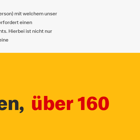
erson) mit welchem unser
rfordert einen
. Hierbei ist nicht nur
eine
en,
über 160