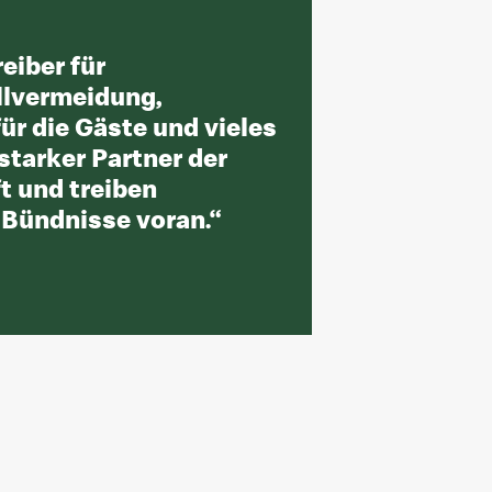
eiber für
llvermeidung,
ür die Gäste und vieles
starker Partner der
t und treiben
 Bündnisse voran.
“