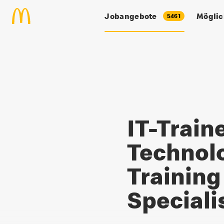
Zum Hauptinhalt springen
Jobangebote
Möglic
5461
IT-Trainer:in / Technology Trai
IT-Traine
Technol
Training
Speciali