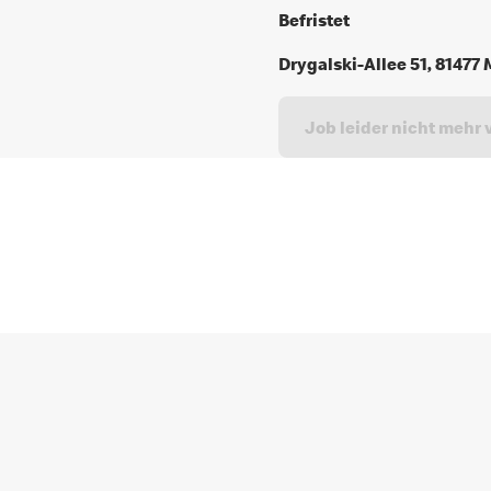
Befristet
Drygalski-Allee 51, 8147
Job leider nicht mehr 