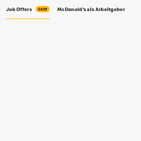
Job Offers
McDonald’s als Arbeitgeber
5422