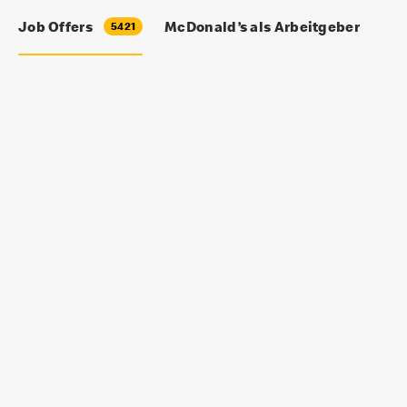
Job Offers
McDonald’s als Arbeitgeber
5421