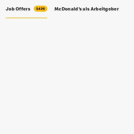
Job Offers
McDonald’s als Arbeitgeber
5426