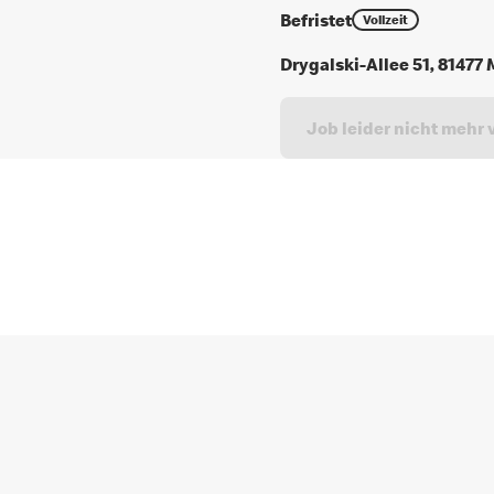
Befristet
Vollzeit
Drygalski-Allee 51, 8147
Job leider nicht mehr 