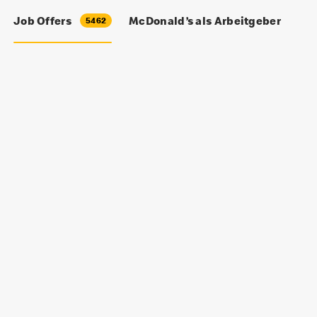
Job Offers
McDonald’s als Arbeitgeber
5462