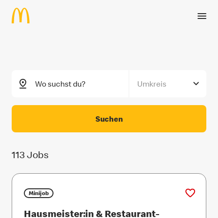
label.skipToMainContent
Umkreis
Suchen
113
Jobs
Minijob
Hausmeister:in & Restaurant-