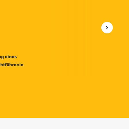
ng eines
htführer:in