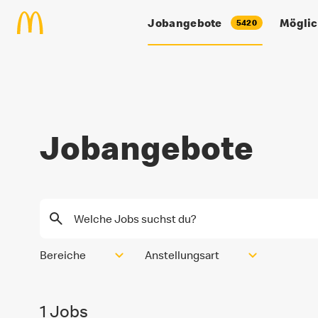
Zum Hauptinhalt springen
Jobangebote
Möglic
5420
Jobangebote
Jobangebote
Bereiche
Anstellungsart
1
Jobs