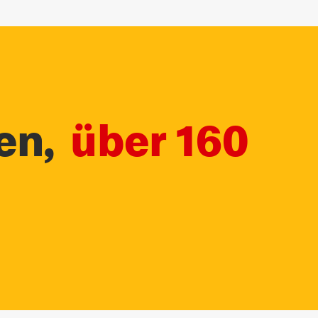
en,
über 160