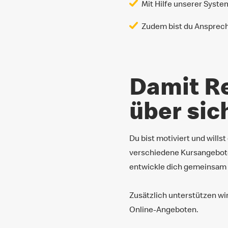
Mit Hilfe unserer Syste
Zudem bist du Ansprechp
Damit R
über si
Du bist motiviert und will
verschiedene Kursangebote
entwickle dich gemeinsam 
Zusätzlich unterstützen wi
Online-Angeboten.