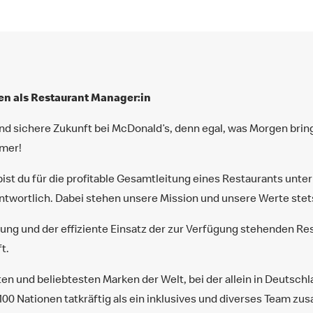
n als Restaurant Manager:in
und sichere Zukunft bei McDonald’s, denn egal, was Morgen bri
mmer!
ist du für die profitable Gesamtleitung eines Restaurants unte
twortlich. Dabei stehen unsere Mission und unsere Werte stets
ng und der effiziente Einsatz der zur Verfügung stehenden Re
t.
ßten und beliebtesten Marken der Welt, bei der allein in Deutsch
 100 Nationen tatkräftig als ein inklusives und diverses Team z