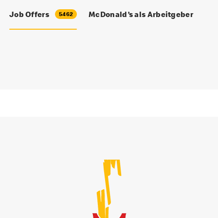
Job Offers
McDonald’s als Arbeitgeber
5462