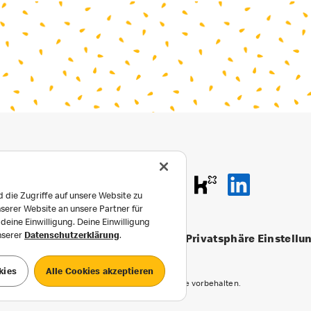
 die Zugriffe auf unsere Website zu
serer Website an unsere Partner für
eine Einwilligung. Deine Einwilligung
unserer
Datenschutzerklärung
.
Privatsphäre Einstellu
atenschutz
Häufige Fragen
kies
Alle Cookies akzeptieren
©2026 McDonald’s. Alle Rechte vorbehalten.