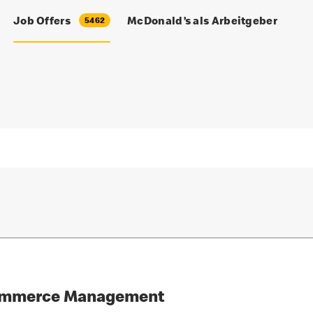
Job Offers
McDonald’s als Arbeitgeber
5462
Commerce Management