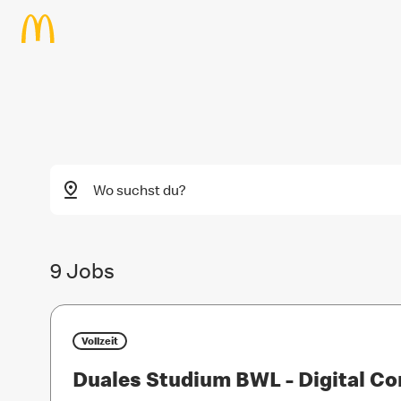
label.skipToMainContent
9
Jobs
Vollzeit
Duales Studium BWL - Digital 